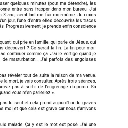
asser quelques minutes (pour me détendre), les
rsonne entre sans frapper dans mon bureau. J’ai
es 3 ans, semblant me fuir moi-même. Je crains
 jour, l’une d’entre elles découvrira les traces
hés. Progressivement, je prends enfin conscience
quant, qui prie en famille, qui parle de Jésus, qui
s découvert ? Ce serait la fin. La fin pour moi-
as continuer comme ça. J’ai le vertige quand je
 de masturbation… J’ai parfois des angoisses
as révéler tout de suite la raison de ma venue.
la mort, je vais consulter. Après trois séances,
’arrive pas à sortir de l’engrenage du porno. Sa
quand vous m’en parleriez ».
pas le seul et cela prend aujourd’hui de graves
 moi et que cela est grave car nous n’arrivons
uis malade. Ça y est le mot est posé. J’ai une