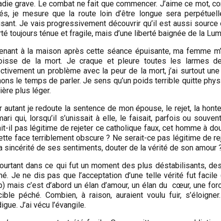
die grave. Le combat ne fait que commencer. J’aime ce mot, com
és, je mesure que la route loin d’être longue sera perpétuell
sant. Je vais progressivement découvrir qu’il est aussi source d
rté toujours ténue et fragile, mais d’une liberté baignée de la Lum
enant à la maison après cette séance épuisante, ma femme m’
oisse de la mort. Je craque et pleure toutes les larmes de 
ctivement un problème avec la peur de la mort, j’ai surtout une 
ons le temps de parler. Je sens qu’un poids terrible quitte ph
ère plus léger.
 autant je redoute la sentence de mon épouse, le rejet, la honte
ari qui, lorsqu’il s’unissait à elle, le faisait, parfois ou souv
it-il pas légitime de rejeter ce catholique faux, cet homme à doub
ette face terriblement obscure ? Ne serait-ce pas légitime de re
a sincérité de ses sentiments, douter de la vérité de son amour 
pourtant dans ce qui fut un moment des plus déstabilisants, de
é. Je ne dis pas que l’acceptation d’une telle vérité fut faci
p) mais c’est d’abord un élan d’amour, un élan du cœur, une fo
icible péché. Combien, à raison, auraient voulu fuir, s’éloig
igue. J’ai vécu l’évangile.