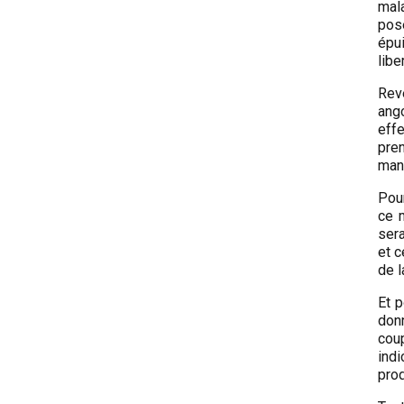
mala
pos
épui
libe
Rev
ang
effe
pren
mani
Pour
ce m
sera
et c
de l
Et 
donn
cou
ind
prod