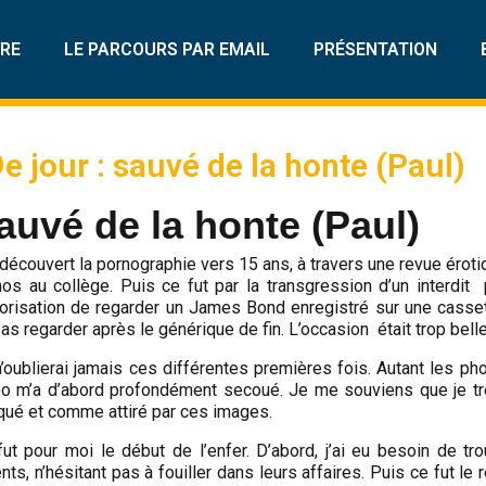
VRE
LE PARCOURS PAR EMAIL
PRÉSENTATION
e jour : sauvé de la honte (Paul)
auvé de la honte (Paul)
 découvert la pornographie vers 15 ans, à travers une revue érot
nos au collège. Puis ce fut par la transgression d’un interdit
torisation de regarder un James Bond enregistré sur une cassette
as regarder après le générique de fin. L’occasion était trop belle
’oublierai jamais ces différentes premières fois. Autant les p
éo m’a d’abord profondément secoué. Je me souviens que je trem
qué et comme attiré par ces images.
fut pour moi le début de l’enfer. D’abord, j’ai eu besoin de 
nts, n’hésitant pas à fouiller dans leurs affaires. Puis ce fut le