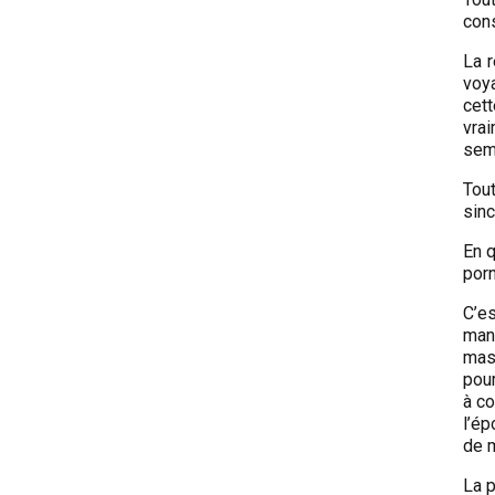
cons
La r
voya
cet
vrai
semb
Tou
sin
En q
porn
C’es
manq
mast
pour
à co
l’é
de m
La p