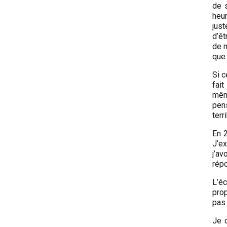
de 
heu
jus
d’êt
de m
que 
Si c
fait
mêm
pen
terr
En 
J’ex
j’av
répo
L’éc
pro
pas 
Je 