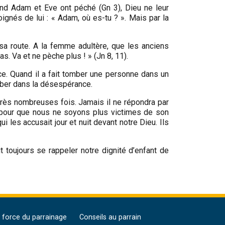
and Adam et Eve ont péché (Gn 3), Dieu ne leur
ignés de lui : « Adam, où es-tu ? ». Mais par la
sa route. A la femme adultère, que les anciens
s. Va et ne pèche plus ! » (Jn 8, 11).
ce. Quand il a fait tomber une personne dans un
tomber dans la désespérance.
rès nombreuses fois. Jamais il ne répondra par
, pour que nous ne soyons plus victimes de son
i les accusait jour et nuit devant notre Dieu. Ils
ut toujours se rappeler notre dignité d’enfant de
 force du parrainage
Conseils au parrain