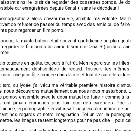
aissant ainsi le loisir de regarder des cassettes pornos. Je do
stable car enregistrées depuis Canal + sans le décodeur !
ornographie a alors envahi ma vie, annihilé ma volonté. Me mett
rivait de refuser de passer du temps avec des amis ou de faire 
nts pour regarder un film porno.
époque, la masturbation était souvent quotidienne ou pluri quoti
 regarder le film porno du samedi soir sur Canal + (toujours san
meil.
ais toujours en quête, toujours à l’affût. Mon regard sur les filles
tématiquement déshabillées du regard. Toujours les mêmes
mas : une jolie fille croisée dans la rue et tout de suite les id
 tard, au lycée, j’ai vécu ma véritable première histoire d’amou
le, nous découvrons mutuellement que nous nous masturbons. 
s pornos ensemble avec le désir mutuel de faire « comme à la t
s ont jamais emmenés plus loin que des caresses. Pour au
cience, la pornographie envahissait jusqu’au plus intime de no
ant nos regards et notre imagination. Tel un ver, la pornographie
mettre, les images restent longtemps pour ne pas dire – pour ce
tefois, il me faut admettre que certains points me dérange