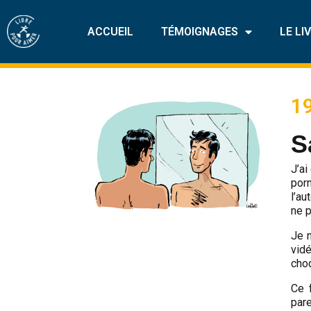
ACCUEIL
TÉMOIGNAGES
LE LI
19
S
J’ai
por
l’au
ne p
Je n
vid
cho
Ce 
pare