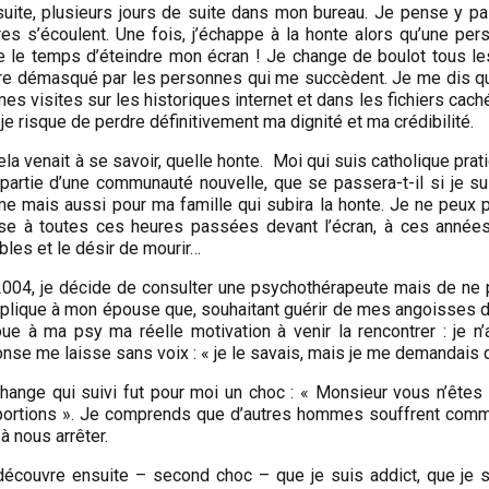
suite, plusieurs jours de suite dans mon bureau. Je pense y p
res s’écoulent. Une fois, j’échappe à la honte alors qu’une pe
te le temps d’éteindre mon écran ! Je change de boulot tous l
re démasqué par les personnes qui me succèdent. Je me dis qu’un
es visites sur les historiques internet et dans les fichiers cac
je risque de perdre définitivement ma dignité et ma crédibilité.
ela venait à se savoir, quelle honte. Moi qui suis catholique prati
 partie d’une communauté nouvelle, que se passera-t-il si je sui
e mais aussi pour ma famille qui subira la honte. Je ne peux p
se à toutes ces heures passées devant l’écran, à ces années
ibles et le désir de mourir…
2004, je décide de consulter une psychothérapeute mais de ne p
plique à mon épouse que, souhaitant guérir de mes angoisses de 
oue à ma psy ma réelle motivation à venir la rencontrer : je n
nse me laisse sans voix : « je le savais, mais je me demandais 
hange qui suivi fut pour moi un choc : « Monsieur vous n’êtes 
portions ». Je comprends que d’autres hommes souffrent comme
à nous arrêter.
découvre ensuite – second choc – que je suis addict, que je s