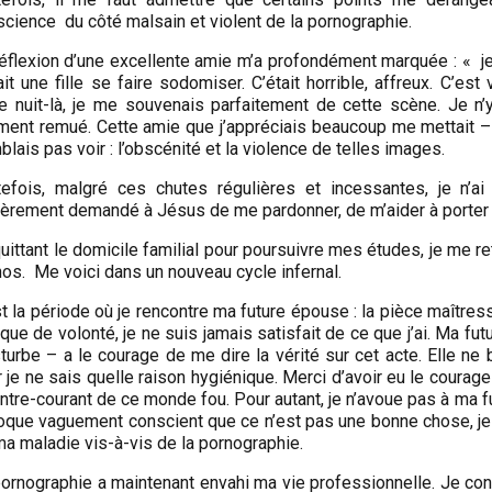
cience du côté malsain et violent de la pornographie.
éflexion d’une excellente amie m’a profondément marquée : « je s
it une fille se faire sodomiser. C’était horrible, affreux. C’es
te nuit-là, je me souvenais parfaitement de cette scène. Je n’
ment remué. Cette amie que j’appréciais beaucoup me mettait – 
lais pas voir : l’obscénité et la violence de telles images.
tefois, malgré ces chutes régulières et incessantes, je n’ai
cèrement demandé à Jésus de me pardonner, de m’aider à porter 
uittant le domicile familial pour poursuivre mes études, je me 
os. Me voici dans un nouveau cycle infernal.
t la période où je rencontre ma future épouse : la pièce maîtress
ue de volonté, je ne suis jamais satisfait de ce que j’ai. Ma f
urbe – a le courage de me dire la vérité sur cet acte. Elle ne b
 je ne sais quelle raison hygiénique. Merci d’avoir eu le courage d
ntre-courant de ce monde fou. Pour autant, je n’avoue pas à ma fu
poque vaguement conscient que ce n’est pas une bonne chose, je
a maladie vis-à-vis de la pornographie.
ornographie a maintenant envahi ma vie professionnelle. Je con