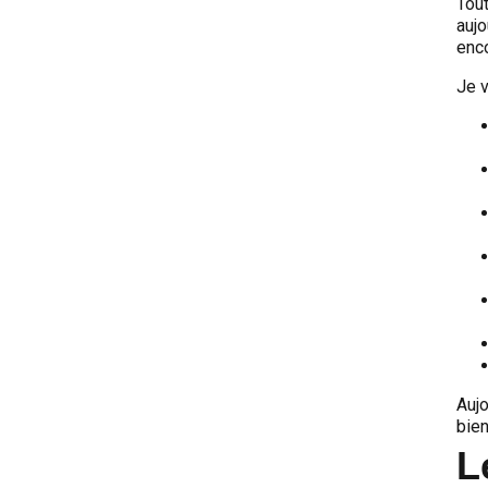
Tout
auj
enco
Je v
Aujo
bie
L