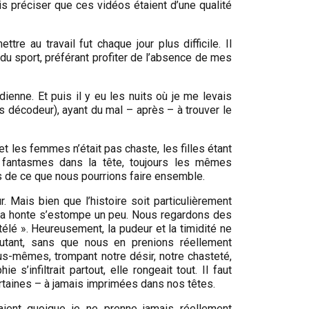
is préciser que ces vidéos étaient d’une qualité
re au travail fut chaque jour plus difficile. Il
du sport, préférant profiter de l’absence de mes
dienne. Et puis il y eu les nuits où je me levais
s décodeur), ayant du mal – après – à trouver le
 et les femmes n’était pas chaste, les filles étant
 fantasmes dans la tête, toujours les mêmes
ées de ce que nous pourrions faire ensemble.
r. Mais bien que l’histoire soit particulièrement
La honte s’estompe un peu. Nous regardons des
élé ». Heureusement, la pudeur et la timidité ne
tant, sans que nous en prenions réellement
us-mêmes, trompant notre désir, notre chasteté,
 s’infiltrait partout, elle rongeait tout. Il faut
rtaines – à jamais imprimées dans nos têtes.
aient quoique je ne prenne jamais réellement