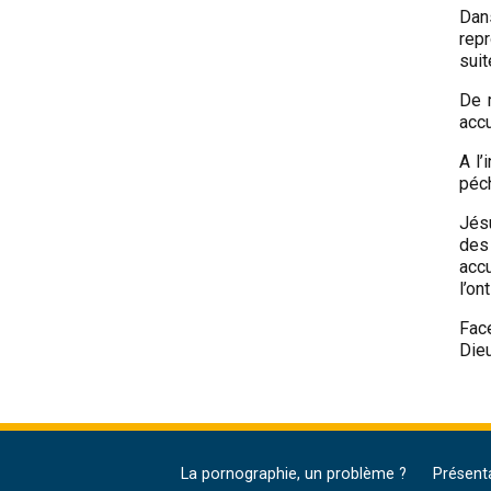
Dan
repr
suit
De 
accu
A l
péch
Jés
des
accu
l’on
Face
Dieu
La pornographie, un problème ?
Présent