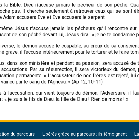
s la Bible, Dieu n’accuse jamais le pécheur de son péché. Qu
oche pas. Il cherche seulement à retrouver ceux qui se sont élo
e Adam accusera Eve et Eve accusera le serpent.
même Jésus n’accuse jamais les pécheurs qu’il rencontre sur 
sent de son péché devant lui, Jésus dira : « je ne te condamne pa
’inverse, le démon accuse le coupable, au creux de sa conscien
é grave, il l’accuse intérieurement pour le torturer et le faire 
us, dans son ministère et pendant sa passion, sera accusé de t
 accusations. Par sa résurrection, il sera victorieux du démon
sation permanente. « L’accusateur de nos frères est rejeté, lui qu
t vaincu par le sang de l’Agneau. » (Ap 12, 10-11).
 à l’accusation, qui vient toujours du démon, l’Adversaire, il fa
 : « je suis le fils de Dieu, la fille de Dieu ! Rien de moins ! »
ation du parcours
Libérés grâce au parcours : ils témoignent
La