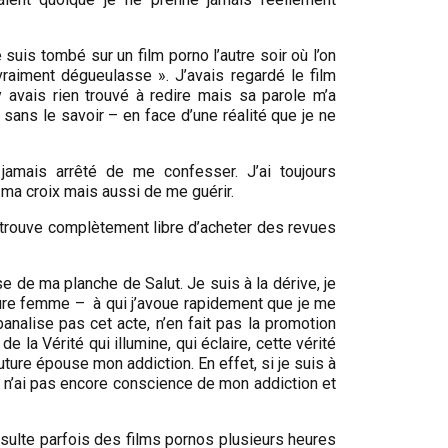
uis tombé sur un film porno l’autre soir où l’on
t vraiment dégueulasse ». J’avais regardé le film
y avais rien trouvé à redire mais sa parole m’a
sans le savoir – en face d’une réalité que je ne
 jamais arrêté de me confesser. J’ai toujours
ma croix mais aussi de me guérir.
retrouve complètement libre d’acheter des revues
e de ma planche de Salut. Je suis à la dérive, je
uture femme – à qui j’avoue rapidement que je me
analise pas cet acte, n’en fait pas la promotion
e la Vérité qui illumine, qui éclaire, cette vérité
ture épouse mon addiction. En effet, si je suis à
 n’ai pas encore conscience de mon addiction et
sulte parfois des films pornos plusieurs heures