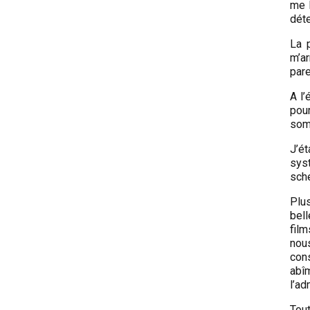
me l
déte
La p
m’ar
pare
A l’
pour
som
J’ét
sys
sché
Plus
bel
film
nou
cons
abîm
l’ad
Tou