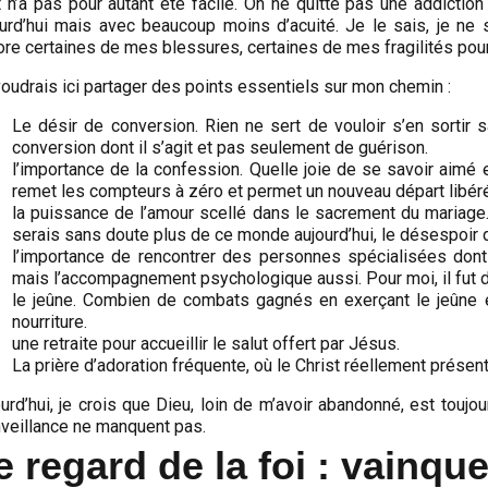
 n’a pas pour autant été facile. On ne quitte pas une addictio
ourd’hui mais avec beaucoup moins d’acuité. Je le sais, je ne 
re certaines de mes blessures, certaines de mes fragilités pour
oudrais ici partager des points essentiels sur mon chemin :
Le désir de conversion. Rien ne sert de vouloir s’en sortir s
conversion dont il s’agit et pas seulement de guérison.
l’importance de la confession. Quelle joie de se savoir aimé 
remet les compteurs à zéro et permet un nouveau départ libéré
la puissance de l’amour scellé dans le sacrement du mariag
serais sans doute plus de ce monde aujourd’hui, le désespoir de
l’importance de rencontrer des personnes spécialisées dont 
mais l’accompagnement psychologique aussi. Pour moi, il fut dé
le jeûne. Combien de combats gagnés en exerçant le jeûne et
nourriture.
une retraite pour accueillir le salut offert par Jésus.
La prière d’adoration fréquente, où le Christ réellement prése
urd’hui, je crois que Dieu, loin de m’avoir abandonné, est tou
nveillance ne manquent pas.
e regard de la foi : vainqu