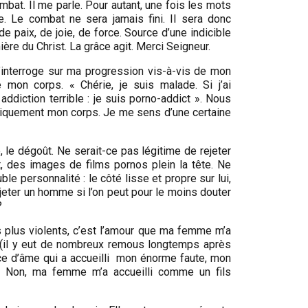
bat. Il me parle. Pour autant, une fois les mots
e. Le combat ne sera jamais fini. Il sera donc
e paix, de joie, de force. Source d’une indicible
ière du Christ. La grâce agit. Merci Seigneur.
interroge sur ma progression vis-à-vis de mon
mon corps. « Chérie, je suis malade. Si j’ai
addiction terrible : je suis porno-addict ». Nous
ysiquement mon corps. Je me sens d’une certaine
, le dégoût. Ne serait-ce pas légitime de rejeter
ent, des images de films pornos plein la tête. Ne
le personnalité : le côté lisse et propre sur lui,
jeter un homme si l’on peut pour le moins douter
?
s plus violents, c’est l’amour que ma femme m’a
le (il y eut de nombreux remous longtemps après
rce d’âme qui a accueilli mon énorme faute, mon
ner. Non, ma femme m’a accueilli comme un fils